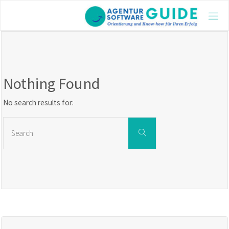
Skip
to
AGE
content
GUI
Die be
Agentu
2025 m
Nothing Found
aktuel
und vi
Inform
No search results for:
Search
Search
for: