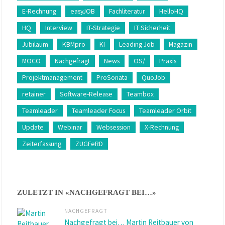
E-Rechnung
easyJOB
Fachliteratur
HelloHQ
HQ
Interview
IT-Strategie
IT Sicherheit
Jubiläum
KBMpro
KI
Leading Job
Magazin
MOCO
Nachgefragt
News
OS/
Praxis
Projektmanagement
ProSonata
QuoJob
retainer
Software-Release
Teambox
Teamleader
Teamleader Focus
Teamleader Orbit
Update
Webinar
Websession
X-Rechnung
Zeiterfassung
ZUGFeRD
ZULETZT IN «NACHGEFRAGT BEI…»
NACHGEFRAGT
Nachgefragt bei… Martin Reitbauer von