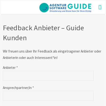
Skip
to
AGE
content
GUI
Die be
Feedback Anbieter – Guide
Agentu
2025 m
Kunden
aktuel
und vi
Inform
Wir freuen uns über Ihr Feedback als eingetragener Anbieter oder
Anbieterin oder auch Interessent*in!
Anbieter *
Ansprechpartner/in *