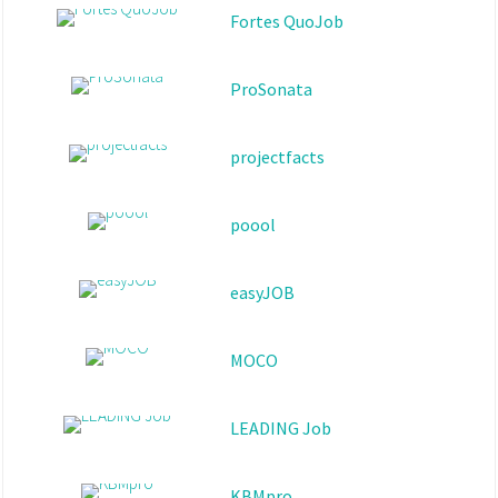
ProSonata
projectfacts
poool
easyJOB
MOCO
LEADING Job
KBMpro