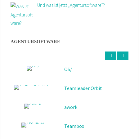
Und was ist jetzt „Agentursoftware“?
16. Oktober 2025
AGENTURSOFTWARE
Teamleader Orbit
awork
Teambox
Fortes QuoJob