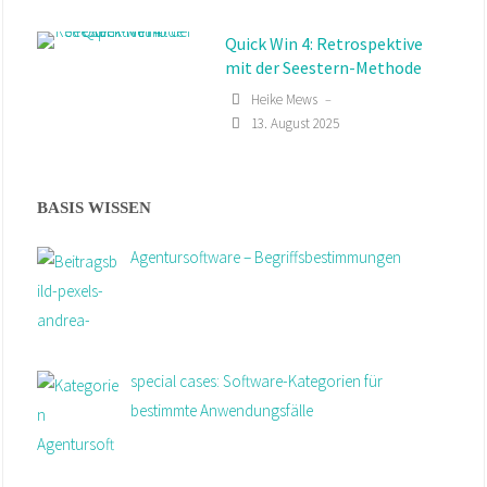
Jahresabschluss-Check für
Agenturen – Jahresabschluss
mit Agentursoftware 1
Heike Mews
–
3. Dezember 2025
BASIS WISSEN
Quick Win 5: Mit dem
Agentursoftware – Begriffsbestimmungen
Ideenpool fließen gute Ideen
direkt ins Projekt
Heike Mews
–
23. September 2025
special cases: Software-Kategorien für
Quick Win 6: Mit
bestimmte Anwendungsfälle
Automatisierung Zeitfresser
identifizieren
Heike Mews
–