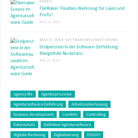
PRAXIS
FileMaker: Flexibles Werkzeug für Laien und
Profis?
NOV. 22, 2012
BASICS
,
SERIE SOFTWAREIMPLEMENTIERUNG
Stolperstein in der Software-Einführung:
Mangelnde Akzeptanz
APR. 25, 2014
agency life
Agenturprozesse
Agentursoftware Einführung
Arbeitszeiterfassung
business development
ConAktiv
Controlling
Datenschutz
Definition Agentursoftware
digitale Rechnung
Digitalisierung
DSGVO