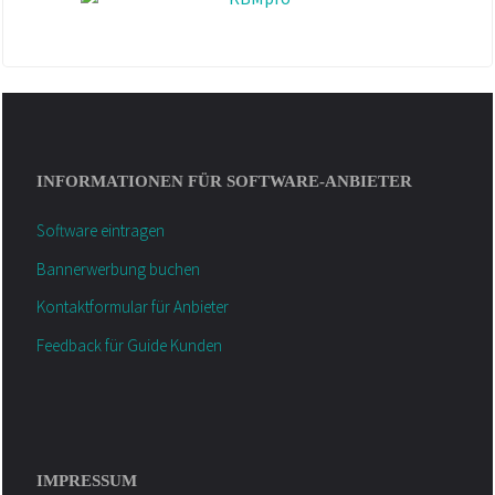
Job+
helloHQ
Die Agenturverwaltung
INFORMATIONEN FÜR SOFTWARE-ANBIETER
ConAktiv
Software eintragen
Bannerwerbung buchen
agentursoftware-biz
Kontaktformular für Anbieter
PMII
Feedback für Guide Kunden
LeadToBill
OS/
IMPRESSUM