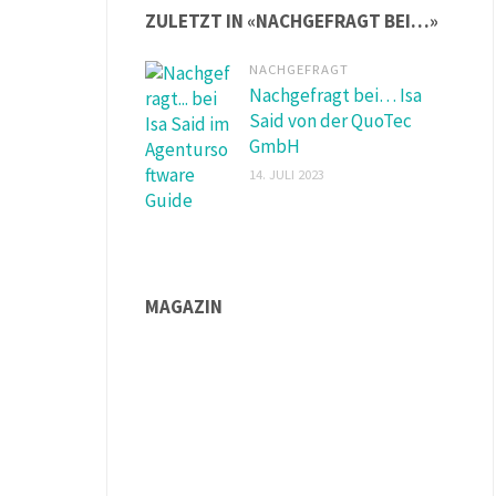
ZULETZT IN «NACHGEFRAGT BEI…»
NACHGEFRAGT
Nachgefragt bei… Isa
Said von der QuoTec
GmbH
14. JULI 2023
MAGAZIN