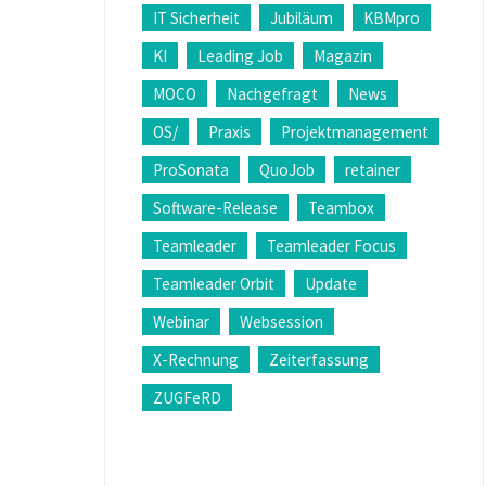
IT Sicherheit
Jubiläum
KBMpro
KI
Leading Job
Magazin
MOCO
Nachgefragt
News
OS/
Praxis
Projektmanagement
ProSonata
QuoJob
retainer
Software-Release
Teambox
Teamleader
Teamleader Focus
Teamleader Orbit
Update
Webinar
Websession
X-Rechnung
Zeiterfassung
ZUGFeRD