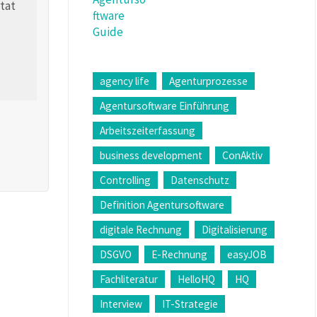
agency life
Agenturprozesse
Agentursoftware Einführung
Arbeitszeiterfassung
business development
ConAktiv
Controlling
Datenschutz
Definition Agentursoftware
digitale Rechnung
Digitalisierung
DSGVO
E-Rechnung
easyJOB
Fachliteratur
HelloHQ
HQ
Interview
IT-Strategie