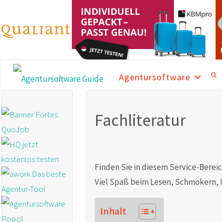
Skip
to
content
Agentursoftware
AGENTURSOFTWARE
GUIDE
SEA
Fachliteratur
Die beste
Agentursoftware
2025 mit
aktuellen News
und vielen
Informationen
Finden Sie in diesem Service-Bereic
Viel Spaß beim Lesen, Schmökern, 
Inhalt