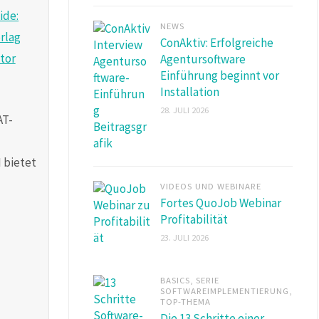
NEWS
ConAktiv: Erfolgreiche
Agentursoftware
Einführung beginnt vor
Installation
28. JULI 2026
AT-
 bietet
VIDEOS UND WEBINARE
Fortes QuoJob Webinar
Profitabilität
23. JULI 2026
BASICS
,
SERIE
SOFTWAREIMPLEMENTIERUNG
,
TOP-THEMA
Die 13 Schritte einer