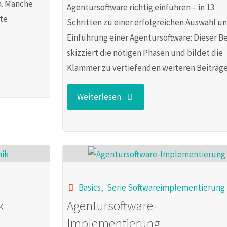
n. Manche
Agentursoftware richtig einführen – in 13
rte
Schritten zu einer erfolgreichen Auswahl u
Einführung einer Agentursoftware: Dieser Be
skizziert die nötigen Phasen und bildet die
Klammer zu vertiefenden weiteren Beiträge
"Die
Weiterlesen
13
Schritte
einer
Basics
,
Serie Softwareimplementierung
erfolgreichen
k
Agentursoftware-
Implementierung
Software-