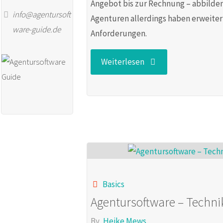
Angebot bis zur Rechnung – abbilde
info@agentursoft
Agenturen allerdings haben erweite
ware-guide.de
Anforderungen.
"special
Weiterlesen
cases:
Software-
Kategorien
für
Basics
bestimmte
Agentursoftware – Techni
Anwendungsfälle"
By
Heike Mews