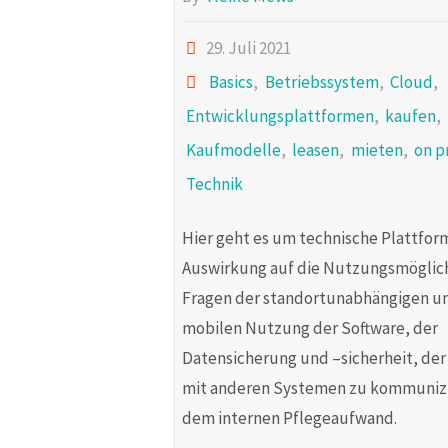
29. Juli 2021
Basics
,
Betriebssystem
,
Cloud
,
Entwicklungsplattformen
,
kaufen
,
Kaufmodelle
,
leasen
,
mieten
,
on p
Technik
Hier geht es um technische Plattfor
Auswirkung auf die Nutzungsmöglic
Fragen der standortunabhängigen u
mobilen Nutzung der Software, der
Datensicherung und –sicherheit, der
mit anderen Systemen zu kommuniz
dem internen Pflegeaufwand.