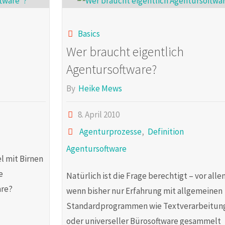
Projekt"
Basics
Wer braucht eigentlich
Agentursoftware?
By
Heike Mews
8. April 2010
Agenturprozesse
,
Definition
Agentursoftware
l mit Birnen
e
Natürlich ist die Frage berechtigt – vor alle
are?
wenn bisher nur Erfahrung mit allgemeinen
Standardprogrammen wie Textverarbeitun
oder universeller Bürosoftware gesammelt