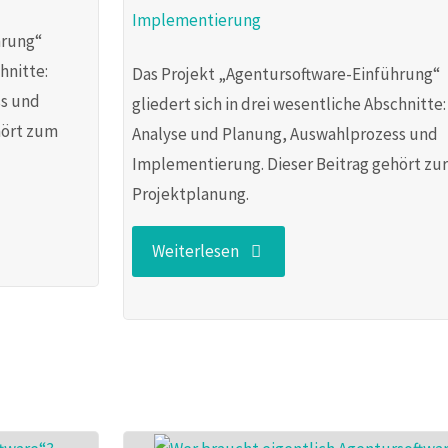
Implementierung
hrung“
hnitte:
Das Projekt „Agentursoftware-Einführung“
ss und
gliedert sich in drei wesentliche Abschnitte:
hört zum
Analyse und Planung, Auswahlprozess und
Implementierung. Dieser Beitrag gehört zur
Projektplanung.
"Das
Weiterlesen
Projekt
ist
ein