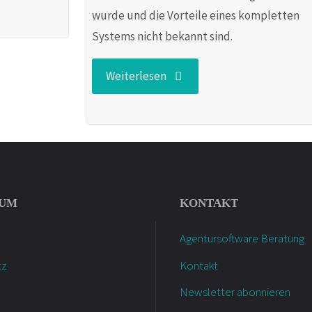
wurde und die Vorteile eines kompletten
Systems nicht bekannt sind.
"Wer
Weiterlesen
braucht
eigentlich
Agentursoftware?"
SUM
KONTAKT
Agentursoftware Beratung
tz
Kontakt
Newsletter abonnieren