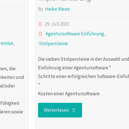
By
Heike Mews
Implementierung"
29. Juli 2021
Agentursoftware Einführung
,
remise
,
Stolpersteine
Die sieben Stolpersteine in der Auswahl un
Einführung einer Agentursoftware *
men, die
Schritte einer erfolgreichen Software-Einf
hkeiten und
*
nd/oder
Kosten einer Agentursoftware
 Fähigkeit
"Agentursoftware-
Weiterlesen
ieren sowie
Implementierung"