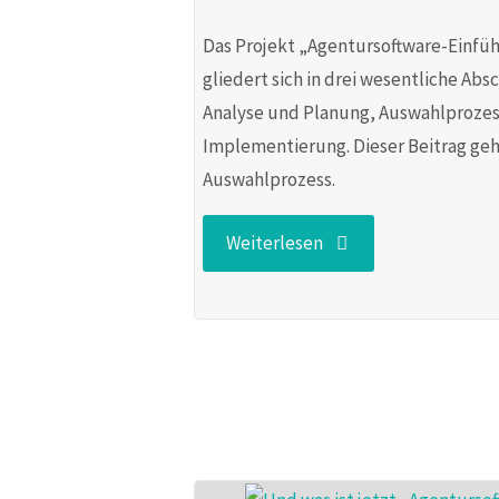
Das Projekt „Agentursoftware-Einfü
gliedert sich in drei wesentliche Absc
Analyse und Planung, Auswahlproze
Implementierung. Dieser Beitrag ge
Auswahlprozess.
"Software-
Weiterlesen
Auswahl:
Vom
IST
zum