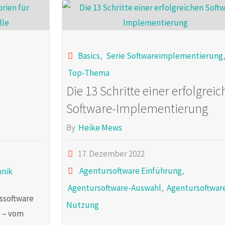
Basics
,
Serie Softwareimplementierung
Top-Thema
Die 13 Schritte einer erfolgrei
e
Software-Implementierung
By
Heike Mews
17. Dezember 2022
Agentursoftware Einführung
,
hnik
Agentursoftware-Auswahl
,
Agentursoftwar
sssoftware
Nutzung
 – vom