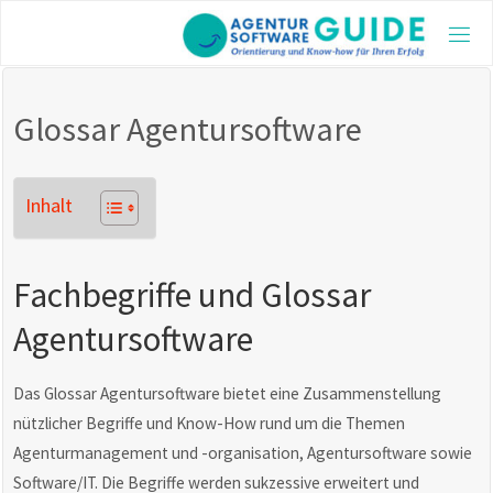
Skip
to
AGE
content
GUI
Die be
Glossar Agentursoftware
Agentu
2025 m
aktuel
und vi
Inhalt
Inform
Fachbegriffe und Glossar
Agentursoftware
Das Glossar Agentursoftware bietet eine Zusammenstellung
nützlicher Begriffe und Know-How rund um die Themen
Agenturmanagement und -organisation, Agentursoftware sowie
Software/IT. Die Begriffe werden sukzessive erweitert und