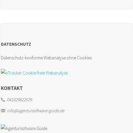
News:
Wenn
aus
DATENSCHUTZ
Code
Datenschutz-konforme Webanalyse ohne Cookies
Funktionen
werden
–
KONTAKT
easyJOB
041029822579
info@agentursoftware-guide.de
Release
5.70"