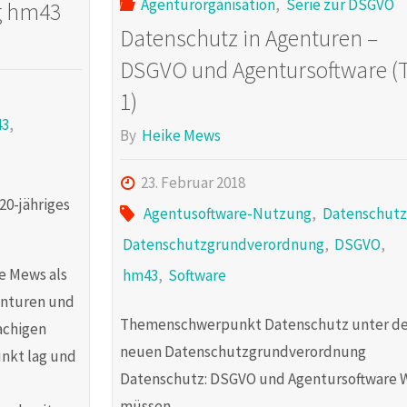
Agenturorganisation
,
Serie zur DSGVO
g hm43
Datenschutz in Agenturen –
DSGVO und Agentursoftware (T
1)
43
,
By
Heike Mews
23. Februar 2018
20-jähriges
Agentusoftware-Nutzung
,
Datenschutz
Datenschutzgrundverordnung
,
DSGVO
,
ke Mews als
hm43
,
Software
genturen und
Themenschwerpunkt Datenschutz unter de
achigen
neuen Datenschutzgrundverordnung
unkt lag und
Datenschutz: DSGVO und Agentursoftware 
müssen …