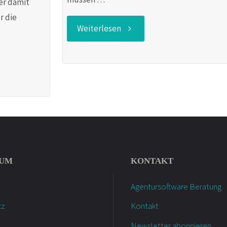
er damit
r die
"Datenschutz
Weiterlesen
in
Agenturen
–
DSGVO
und
SUM
KONTAKT
Agentursoftware
Agentursoftware Beratung
tz
Kontakt
(Teil
Newsletter abonnieren