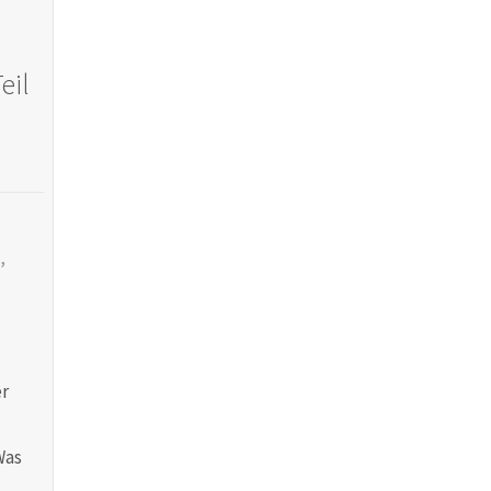
eil
,
r
Was