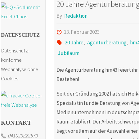
20 Jahre Agenturberatun
By
Redaktion
13. Februar 2023
DATENSCHUTZ
20 Jahre
,
Agenturberatung
,
hm
Datenschutz-
Jubiläum
konforme
Webanalyse ohne
Die Agenturberatung hm43 feiert ihr 
Cookies
Bestehen!
Seit der Gründung 2002 hat sich Hei
Spezialistin für die Beratung von A
Medienunternehmen im deutschspr
Raum etabliert. Der Arbeitsschwerp
KONTAKT
liegt vor allem auf der Auswahl einer
041029822579