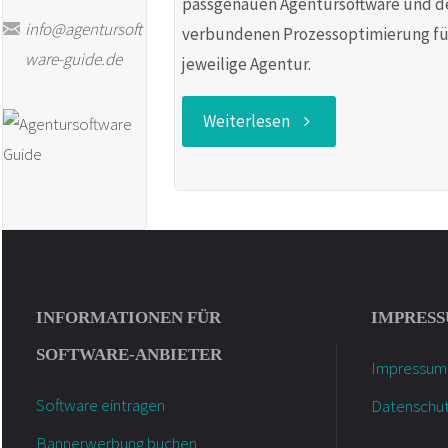
passgenauen Agentursoftware und d
info@agentursoft
verbundenen Prozessoptimierung fü
ware-guide.de
jeweilige Agentur.
"20
Weiterlesen
Jahre
Agenturberatung
hm43"
INFORMATIONEN FÜR
IMPRES
SOFTWARE-ANBIETER
Impressum
Software eintragen
Datenschu
Bannerwerbung buchen