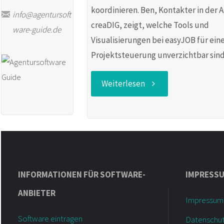
koordinieren. Ben, Kontakter in der 
info@agentursoft
creaDIG, zeigt, welche Tools und
ware-guide.de
Visualisierungen bei easyJOB für eine
Projektsteuerung unverzichtbar sind
"Because
Weiterlesen
Software:
Projekt-
und
INFORMATIONEN FÜR SOFTWARE-
IMPRESS
Ressourcenplanung
ANBIETER
Impressum
in
Software eintragen
Datenschu