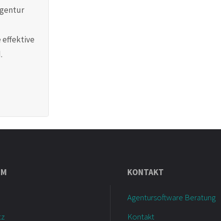
Agentur
 effektive
.
UM
KONTAKT
Agentursoftware Beratung
tz
Kontakt