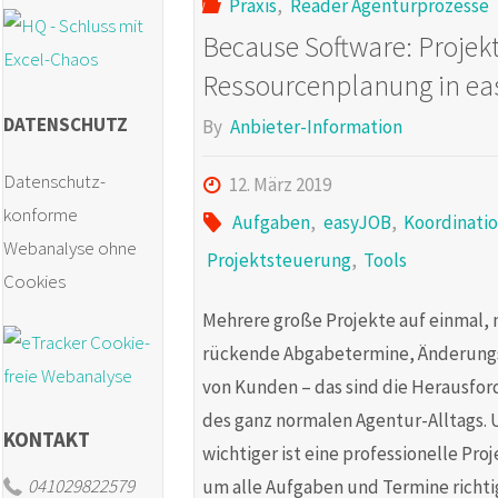
Praxis
,
Reader Agenturprozesse
Because Software: Projek
Ressourcenplanung in e
DATENSCHUTZ
By
Anbieter-Information
Datenschutz-
12. März 2019
konforme
Aufgaben
,
easyJOB
,
Koordinati
Webanalyse ohne
Projektsteuerung
,
Tools
Cookies
Mehrere große Projekte auf einmal, 
rückende Abgabetermine, Änderun
von Kunden – das sind die Herausfo
des ganz normalen Agentur-Alltags.
KONTAKT
wichtiger ist eine professionelle Pr
041029822579
um alle Aufgaben und Termine richti