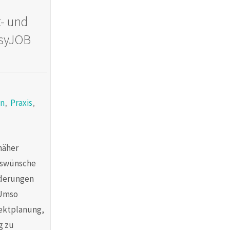
t- und
asyJOB
on
,
Praxis
,
näher
gswünsche
rderungen
 Umso
ojektplanung,
g zu