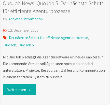
QuoJob News: QuoJob 5: Der nächste Schritt
für effiziente Agenturprozesse
By
Anbieter-Information
12. Dezember 2025
Der nächste Schritt für effiziente Agenturprozesse
,
QuoJob
,
QuoJob 5
Mit QuoJob 5 schlägt die Agentursoftware ein neues Kapitel auf:
Die kommende Version soll Agenturen noch stärker dabei
unterstützen, Projekte, Ressourcen, Zahlen und Kommunikation
in einem zentralen System zu bündeln.
"QuoJob
Weiterlesen
News: