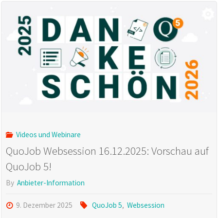
QuoJob
5:
Der
nächste
Schritt
für
effiziente
Videos und Webinare
QuoJob Websession 16.12.2025: Vorschau auf
Agenturprozesse"
QuoJob 5!
By
Anbieter-Information
9. Dezember 2025
QuoJob 5
,
Websession