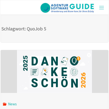
Skip
to
AGE
content
GUI
Die be
Schlagwort:
QuoJob 5
Agentu
2025 m
aktuel
und vi
Inform
News