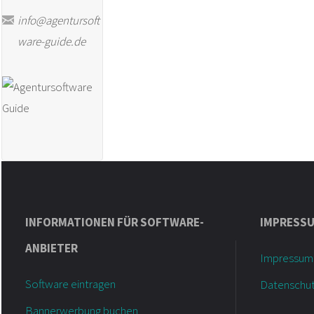
info@agentursoft
Guide"
ware-guide.de
INFORMATIONEN FÜR SOFTWARE-
IMPRESS
ANBIETER
Impressum
Software eintragen
Datenschu
Bannerwerbung buchen