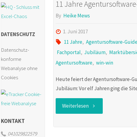
11 Jahre Agentursoftware
By
Heike Mews
1. Juni 2017
DATENSCHUTZ
11 Jahre
,
Agentursoftware-Guid
Datenschutz-
Fachportal
,
Jubiläum
,
Marktübersi
konforme
Agentursoftware
,
win-win
Webanalyse ohne
Cookies
Heute feiert der Agentursoftware-G
Jubiläum: Vor elf Jahren ging die Sit
"11
Weiterlesen
KONTAKT
Jahre
041029822579
Agentursoftware-