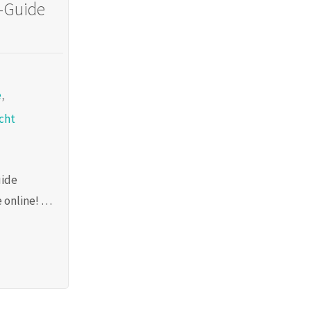
-Guide
e
,
cht
uide
e online! …