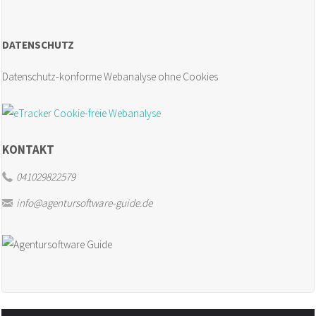
Organisation
DATENSCHUTZ
und
Datenschutz-konforme Webanalyse ohne Cookies
Controlling
mühelos
verbinden"
KONTAKT
041029822579
info@agentursoftware-guide.de