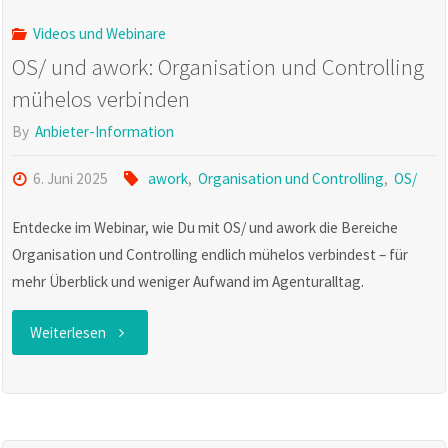
Videos und Webinare
OS/ und awork: Organisation und Controlling
mühelos verbinden
By
Anbieter-Information
6. Juni 2025
awork
,
Organisation und Controlling
,
OS/
Entdecke im Webinar, wie Du mit OS/ und awork die Bereiche
Organisation und Controlling endlich mühelos verbindest – für
mehr Überblick und weniger Aufwand im Agenturalltag.
"OS/
Weiterlesen
und
awork: