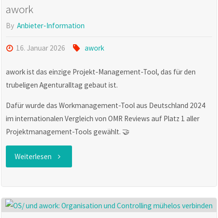
awork
–
By
Anbieter-Information
Das
16. Januar 2026
awork
Geheimnis
awork ist das einzige Projekt-Management-Tool, das für den
profitabler
trubeligen Agenturalltag gebaut ist.
Agenturen"
Dafür wurde das Workmanagement-Tool aus Deutschland 2024
im internationalen Vergleich von OMR Reviews auf Platz 1 aller
Projektmanagement-Tools gewählt. 🤝
"awork"
Weiterlesen