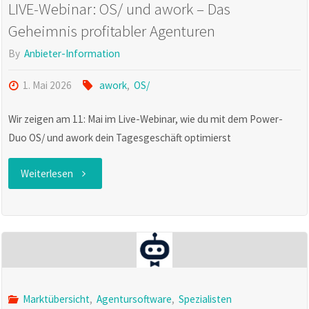
LIVE-Webinar: OS/ und awork – Das
Geheimnis profitabler Agenturen
By
Anbieter-Information
1. Mai 2026
awork
,
OS/
Wir zeigen am 11: Mai im Live-Webinar, wie du mit dem Power-
Duo OS/ und awork dein Tagesgeschäft optimierst
"LIVE-
Weiterlesen
Webinar:
OS/
und
awork
Marktübersicht
,
Agentursoftware
,
Spezialisten