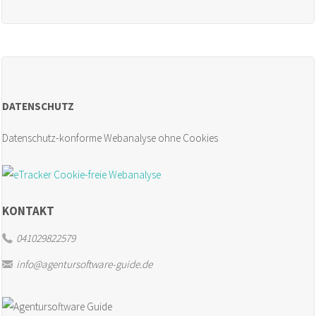
schreiben
in
Agentursoftware?"
DATENSCHUTZ
Datenschutz-konforme Webanalyse ohne Cookies
KONTAKT
041029822579
info@agentursoftware-guide.de