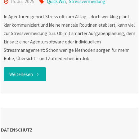
15. Juli 2025
Quick Win
,
Stressvermeidung
In Agenturen gehört Stress oft zum Alltag – doch wer klug plant,
klar kommuniziert und kleine mentale Routinen etabliert, kann viel
zur Stressvermeidung tun. Ob mit smarter Aufgabenplanung, dem
Einsatz einer Agentursoftware oder individuellem
Stressmanagement: Schon wenige Methoden sorgen für mehr
Ruhe, Übersicht – und Zufriedenheit im Job.
"Quick
Weiterlesen
Win
3:
Stressvermeidung
DATENSCHUTZ
in