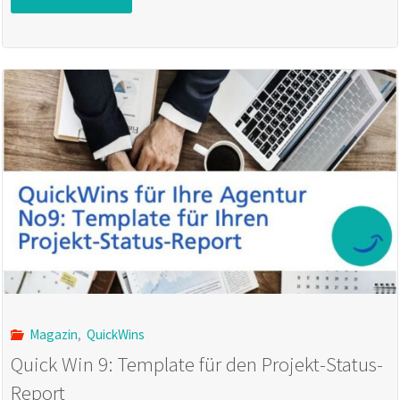
Win
10:
Checkliste
für
wiederkehrende
Aufgaben
anlegen"
Magazin
,
QuickWins
Quick Win 9: Template für den Projekt-Status-
Report