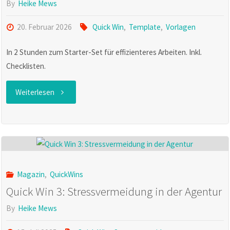
den
By
Heike Mews
Projekt-
20. Februar 2026
Quick Win
,
Template
,
Vorlagen
Status-
In 2 Stunden zum Starter-Set für effizienteres Arbeiten. Inkl.
Checklisten.
Report"
"Quick
Weiterlesen
Win
8:
Template-
Magazin
,
QuickWins
Bibliothek
Quick Win 3: Stressvermeidung in der Agentur
anlegen"
By
Heike Mews