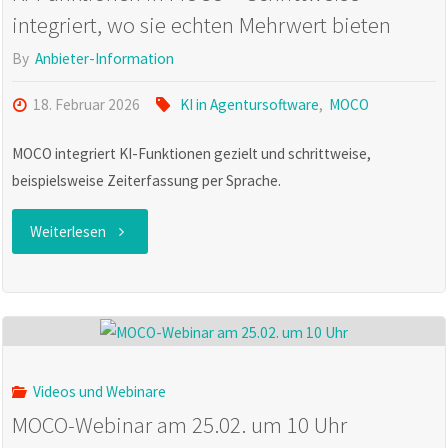
integriert, wo sie echten Mehrwert bieten
By
Anbieter-Information
18. Februar 2026
KI in Agentursoftware
,
MOCO
MOCO integriert KI-Funktionen gezielt und schrittweise,
beispielsweise Zeiterfassung per Sprache.
"KI-
Weiterlesen
Funktionen
in
MOCO
Videos und Webinare
–
MOCO-Webinar am 25.02. um 10 Uhr