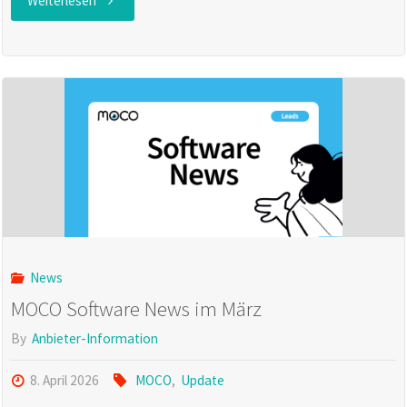
Weiterlesen
Webinar
am
21.04.2026
um
10
Uhr"
News
MOCO Software News im März
By
Anbieter-Information
8. April 2026
MOCO
,
Update