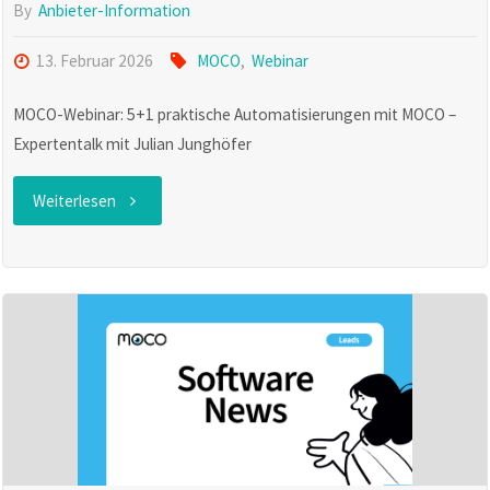
Schrittweise
By
Anbieter-Information
integriert,
13. Februar 2026
MOCO
,
Webinar
wo
MOCO-Webinar: 5+1 praktische Automatisierungen mit MOCO –
Expertentalk mit Julian Junghöfer
sie
"MOCO-
Weiterlesen
echten
Webinar
Mehrwert
am
bieten"
25.02.
um
10