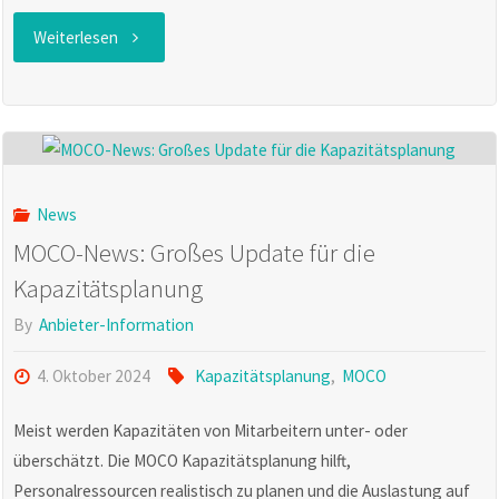
"MOCO
Weiterlesen
News:
E-
Rechnungen
News
empfangen
MOCO-News: Großes Update für die
Kapazitätsplanung
und
By
Anbieter-Information
verarbeiten"
4. Oktober 2024
Kapazitätsplanung
,
MOCO
Meist werden Kapazitäten von Mitarbeitern unter- oder
überschätzt. Die MOCO Kapazitätsplanung hilft,
Personalressourcen realistisch zu planen und die Auslastung auf