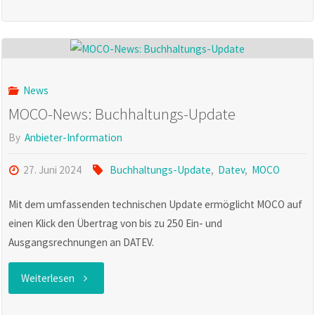
News:
Neue
Version
News
für
MOCO-News: Buchhaltungs-Update
die
By
Anbieter-Information
Android
27. Juni 2024
Buchhaltungs-Update
,
Datev
,
MOCO
AppMOCO-
Mit dem umfassenden technischen Update ermöglicht MOCO auf
einen Klick den Übertrag von bis zu 250 Ein- und
News:"
Ausgangsrechnungen an DATEV.
"MOCO-
Weiterlesen
News: