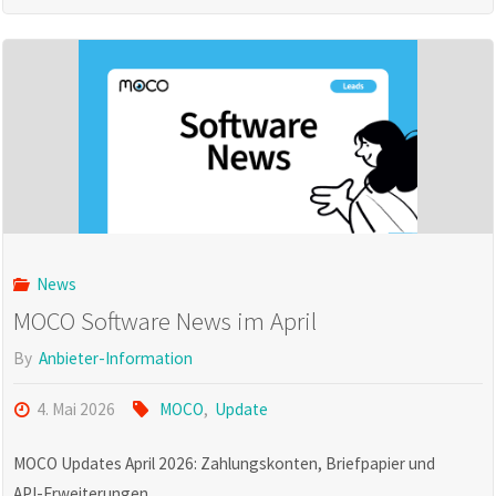
News
im
Mai"
News
MOCO Software News im April
By
Anbieter-Information
4. Mai 2026
MOCO
,
Update
MOCO Updates April 2026: Zahlungskonten, Briefpapier und
API-Erweiterungen