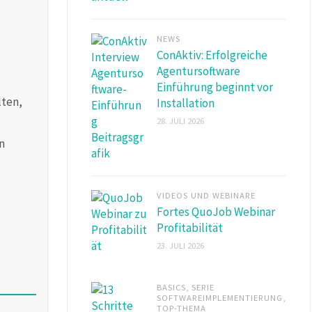
NEWS
ConAktiv: Erfolgreiche
Agentursoftware
Einführung beginnt vor
lten,
Installation
28. JULI 2026
n
VIDEOS UND WEBINARE
Fortes QuoJob Webinar
Profitabilität
23. JULI 2026
BASICS
,
SERIE
SOFTWAREIMPLEMENTIERUNG
,
TOP-THEMA