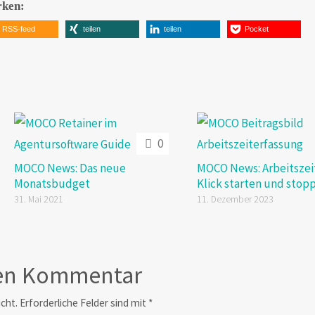
rken:
RSS-feed
teilen
teilen
Pocket
0
MOCO News: Das neue
MOCO News: Arbeitszei
Monatsbudget
Klick starten und stop
31. Mai 2021
11. Dezember 2023
nen Kommentar
icht.
Erforderliche Felder sind mit
*