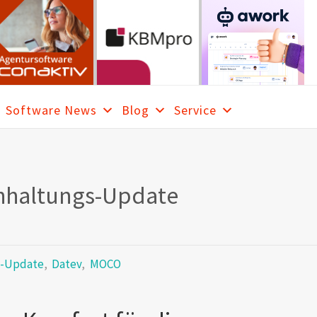
Software News
Blog
Service
ARCH
haltungs-Update
s-Update
,
Datev
,
MOCO