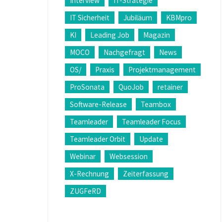
Interview
IT-Strategie
IT Sicherheit
Jubiläum
KBMpro
KI
Leading Job
Magazin
MOCO
Nachgefragt
News
OS/
Praxis
Projektmanagement
ProSonata
QuoJob
retainer
Software-Release
Teambox
Teamleader
Teamleader Focus
Teamleader Orbit
Update
Webinar
Websession
X-Rechnung
Zeiterfassung
ZUGFeRD