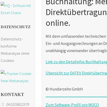
Buchhaltung: Meh
Direktübertragu
online.
DATENSCHUTZ
Mit dem umfassenden technischen U
Datenschutz-
Ein- und Ausgangsrechnungen an D
konforme
unabhängig voneinander übertragba
Webanalyse ohne
Cookies
Link zu den Detailinfos Buchhaltu
Übersicht zur DATEV Direktübertr
© Hunderzehn GmbH
KONTAKT
041029822579
Zum Software-Profil von MOCO