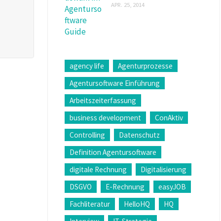
APR. 25, 2014
agency life
Agenturprozesse
Agentursoftware Einführung
Arbeitszeiterfassung
business development
ConAktiv
Controlling
Datenschutz
Definition Agentursoftware
digitale Rechnung
Digitalisierung
DSGVO
E-Rechnung
easyJOB
Fachliteratur
HelloHQ
HQ