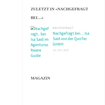
ZULETZT IN «NACHGEFRAGT
BEI…»
NACHGEFRAGT
Nachgefragt bei… Isa
Said von der QuoTec
GmbH
14. JULI 2023
MAGAZIN