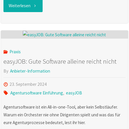
"ConAktiv
Weiterlesen
News:
6
Schritte
Praxis
vom
easyJOB: Gute Software alleine reicht nicht
Start
By
Anbieter-Information
bis
23. September 2024
Agentursoftware Einführung
,
easyJOB
zum
Agentursoftware ist ein All-in-one-Tool, aber kein Selbstläufer.
GO-
Warum ein Orchester nie ohne Dirigenten spielt und was das für
LIVE
eure Agenturprozesse bedeutet, lest ihr hier.