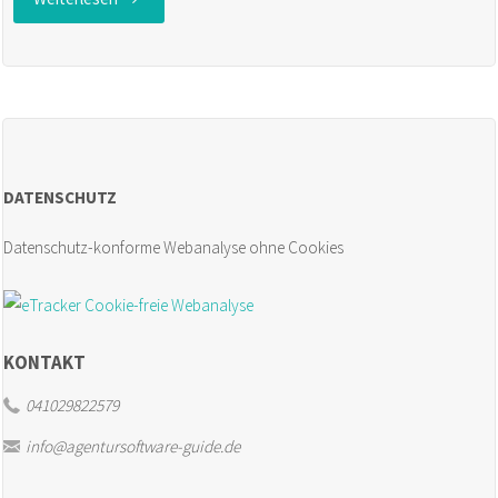
in
der
Software-
DATENSCHUTZ
Einführung:
Datenschutz-konforme Webanalyse ohne Cookies
Mangelnde
Akzeptanz"
KONTAKT
041029822579
info@agentursoftware-guide.de