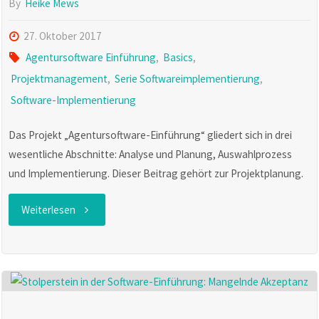
Einführung"
By
Heike Mews
27. Oktober 2017
Agentursoftware Einführung
,
Basics
,
Projektmanagement
,
Serie Softwareimplementierung
,
Software-Implementierung
Das Projekt „Agentursoftware-Einführung“ gliedert sich in drei
wesentliche Abschnitte: Analyse und Planung, Auswahlprozess
und Implementierung. Dieser Beitrag gehört zur Projektplanung.
"Das
Weiterlesen
Projekt
ist
ein