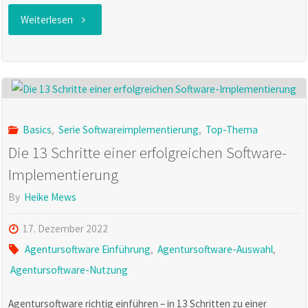
von
"easyJOB:
Weiterlesen
ConAktiv
Gute
in
Software
Ihrer
alleine
Basics
,
Serie Softwareimplementierung
,
Top-Thema
Agentur"
reicht
Die 13 Schritte einer erfolgreichen Software-
Implementierung
nicht"
By
Heike Mews
17. Dezember 2022
Agentursoftware Einführung
,
Agentursoftware-Auswahl
,
Agentursoftware-Nutzung
Agentursoftware richtig einführen – in 13 Schritten zu einer