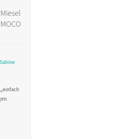
 Miesel
n MOCO
Sabine
 „einfach
gen.