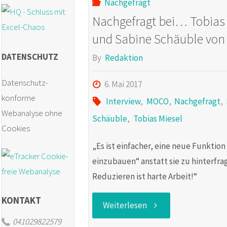
Nachgefragt
Nachgefragt bei… Tobias
und Sabine Schäuble vo
DATENSCHUTZ
By
Redaktion
Datenschutz-
6. Mai 2017
konforme
Interview
,
MOCO
,
Nachgefragt
,
Webanalyse ohne
Schäuble
,
Tobias Miesel
Cookies
„Es ist einfacher, eine neue Funktion
einzubauen“ anstatt sie zu hinterfra
Reduzieren ist harte Arbeit!“
KONTAKT
"Nachgefragt
Weiterlesen
041029822579