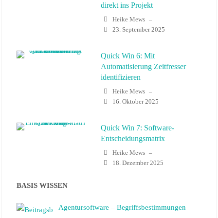
identifizieren
Heike Mews
–
16. Oktober 2025
Quick Win 7: Software-
Entscheidungsmatrix
Heike Mews
–
18. Dezember 2025
Quick Win 4: Retrospektive mit
der Seestern-Methode
Heike Mews
–
13. August 2025
Jahresabschluss-Check für
BASIS WISSEN
Agenturen – Jahresabschluss mit
Agentursoftware 1
Agentursoftware – Begriffsbestimmungen
Heike Mews
–