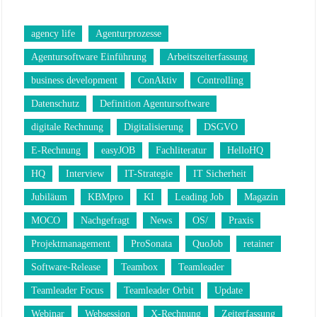
agency life
Agenturprozesse
Agentursoftware Einführung
Arbeitszeiterfassung
business development
ConAktiv
Controlling
Datenschutz
Definition Agentursoftware
digitale Rechnung
Digitalisierung
DSGVO
E-Rechnung
easyJOB
Fachliteratur
HelloHQ
HQ
Interview
IT-Strategie
IT Sicherheit
Jubiläum
KBMpro
KI
Leading Job
Magazin
MOCO
Nachgefragt
News
OS/
Praxis
Projektmanagement
ProSonata
QuoJob
retainer
Software-Release
Teambox
Teamleader
Teamleader Focus
Teamleader Orbit
Update
Webinar
Websession
X-Rechnung
Zeiterfassung