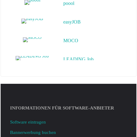
easyJOB
MOCO
LEADING Job
KBMpro
Job+
helloHQ
INFORMATIONEN FÜR SOFTWARE-ANBIETER
Die Agenturverwaltung
Software eintragen
Bannerwerbung buchen
ConAktiv