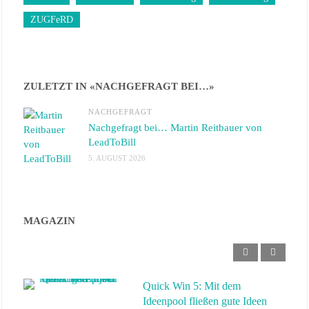
ZUGFeRD
ZULETZT IN «NACHGEFRAGT BEI…»
NACHGEFRAGT
Nachgefragt bei… Martin Reitbauer von
LeadToBill
5. AUGUST 2026
Quick Win 5: Mit dem
Ideenpool fließen gute Ideen
direkt ins Projekt
MAGAZIN
Heike Mews
–
23. September 2025
Quick Win 6: Mit
Automatisierung Zeitfresser