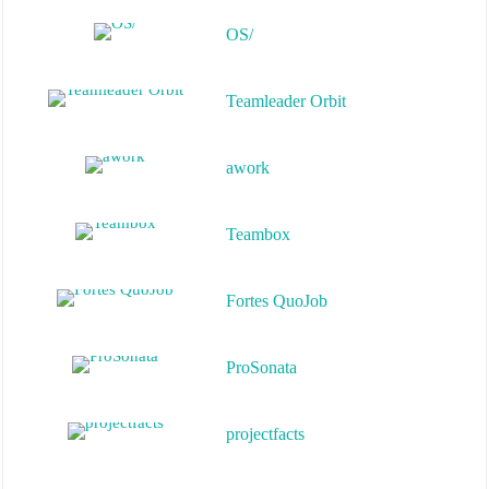
Teamleader Orbit
awork
Teambox
Fortes QuoJob
ProSonata
projectfacts
poool