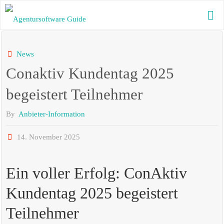
Skip
to
AGENTURSOFTWARE
content
GUIDE
Die beste
News
Agentursoftware
Conaktiv Kundentag 2025
2025 mit
aktuellen News
und vielen
begeistert Teilnehmer
Informationen
By
Anbieter-Information
14. November 2025
Ein voller Erfolg: ConAktiv
Kundentag 2025 begeistert
Teilnehmer