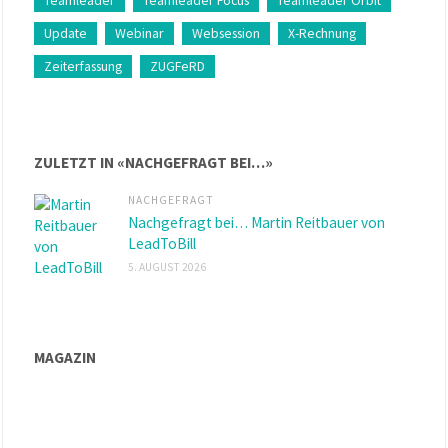
Teamleader
Teamleader Focus
Teamleader Orbit
Update
Webinar
Websession
X-Rechnung
Zeiterfassung
ZUGFeRD
ZULETZT IN «NACHGEFRAGT BEI…»
NACHGEFRAGT
Nachgefragt bei… Martin Reitbauer von
LeadToBill
5. AUGUST 2026
MAGAZIN