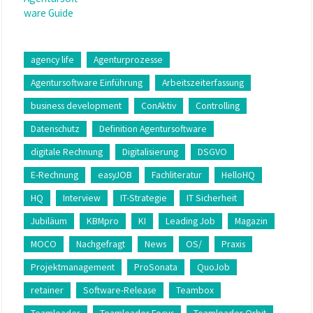
agency life
Agenturprozesse
Agentursoftware Einführung
Arbeitszeiterfassung
business development
ConAktiv
Controlling
Datenschutz
Definition Agentursoftware
digitale Rechnung
Digitalisierung
DSGVO
E-Rechnung
easyJOB
Fachliteratur
HelloHQ
HQ
Interview
IT-Strategie
IT Sicherheit
Jubiläum
KBMpro
KI
Leading Job
Magazin
MOCO
Nachgefragt
News
OS/
Praxis
Projektmanagement
ProSonata
QuoJob
retainer
Software-Release
Teambox