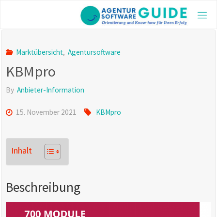
Skip
to
AGE
content
GUI
Die be
Marktübersicht
,
Agentursoftware
Agentu
KBMpro
2025 m
aktuel
und vi
By
Anbieter-Information
Inform
15. November 2021
KBMpro
Inhalt
Beschreibung