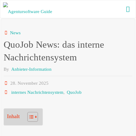
Skip
to
AGENTURSOFTWARE
content
GUIDE
Die beste
News
Agentursoftware
QuoJob News: das interne
2025 mit
aktuellen News
und vielen
Nachrichtensystem
Informationen
By
Anbieter-Information
28. November 2025
internes Nachrichtensystem
,
QuoJob
Inhalt