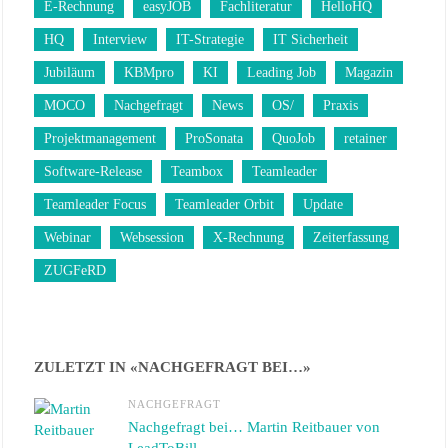
E-Rechnung
easyJOB
Fachliteratur
HelloHQ
HQ
Interview
IT-Strategie
IT Sicherheit
Jubiläum
KBMpro
KI
Leading Job
Magazin
MOCO
Nachgefragt
News
OS/
Praxis
Projektmanagement
ProSonata
QuoJob
retainer
Software-Release
Teambox
Teamleader
Teamleader Focus
Teamleader Orbit
Update
Webinar
Websession
X-Rechnung
Zeiterfassung
ZUGFeRD
ZULETZT IN «NACHGEFRAGT BEI…»
NACHGEFRAGT
Nachgefragt bei… Martin Reitbauer von
LeadToBill