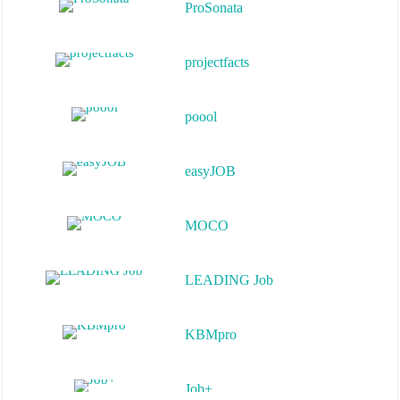
ProSonata
projectfacts
poool
easyJOB
MOCO
LEADING Job
KBMpro
Job+