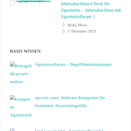
Jahresabschluss-Check für
Agenturen – Jahresabschluss mit
Agentursoftware 1
Heike Mews
–
3. Dezember 2025
Quick Win 5: Mit dem
BASIS WISSEN
Ideenpool fließen gute Ideen
direkt ins Projekt
Agentursoftware – Begriffsbestimmungen
Heike Mews
–
23. September 2025
Quick Win 6: Mit
Automatisierung Zeitfresser
special cases: Software-Kategorien für
identifizieren
bestimmte Anwendungsfälle
Heike Mews
–
16. Oktober 2025
Und was ist jetzt „Agentursoftware“?