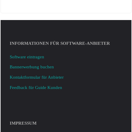
helloHQ
Die Agenturverwaltung
INFORMATIONEN FÜR SOFTWARE-ANBIETER
ConAktiv
Software eintragen
Bannerwerbung buchen
agentursoftware-biz
Kontaktformular für Anbieter
PMII
Feedback für Guide Kunden
LeadToBill
OS/
IMPRESSUM