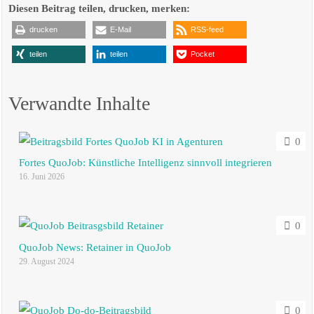
Diesen Beitrag teilen, drucken, merken:
drucken
E-Mail
RSS-feed
teilen
teilen
Pocket
Verwandte Inhalte
0
Fortes QuoJob: Künstliche Intelligenz sinnvoll integrieren
16. Juni 2026
0
QuoJob News: Retainer in QuoJob
29. August 2024
0