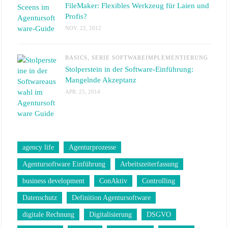
FileMaker: Flexibles Werkzeug für Laien und
Profis?
NOV. 22, 2012
BASICS
,
SERIE SOFTWAREIMPLEMENTIERUNG
Stolperstein in der Software-Einführung:
Mangelnde Akzeptanz
APR. 25, 2014
agency life
Agenturprozesse
Agentursoftware Einführung
Arbeitszeiterfassung
business development
ConAktiv
Controlling
Datenschutz
Definition Agentursoftware
digitale Rechnung
Digitalisierung
DSGVO