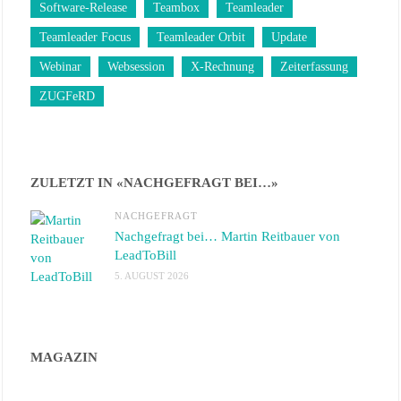
Software-Release
Teambox
Teamleader
Teamleader Focus
Teamleader Orbit
Update
Webinar
Websession
X-Rechnung
Zeiterfassung
ZUGFeRD
ZULETZT IN «NACHGEFRAGT BEI…»
NACHGEFRAGT
Nachgefragt bei… Martin Reitbauer von
LeadToBill
5. AUGUST 2026
MAGAZIN