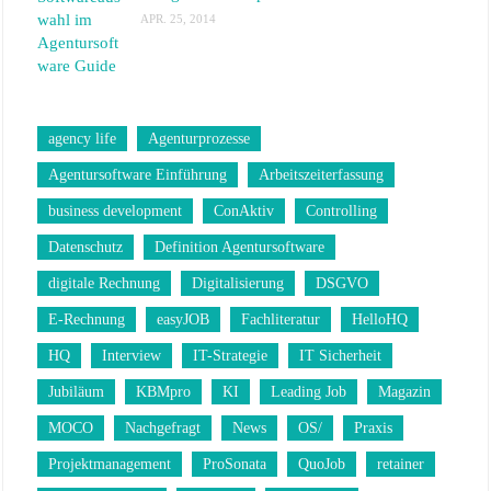
APR. 25, 2014
agency life
Agenturprozesse
Agentursoftware Einführung
Arbeitszeiterfassung
business development
ConAktiv
Controlling
Datenschutz
Definition Agentursoftware
digitale Rechnung
Digitalisierung
DSGVO
E-Rechnung
easyJOB
Fachliteratur
HelloHQ
HQ
Interview
IT-Strategie
IT Sicherheit
Jubiläum
KBMpro
KI
Leading Job
Magazin
MOCO
Nachgefragt
News
OS/
Praxis
Projektmanagement
ProSonata
QuoJob
retainer