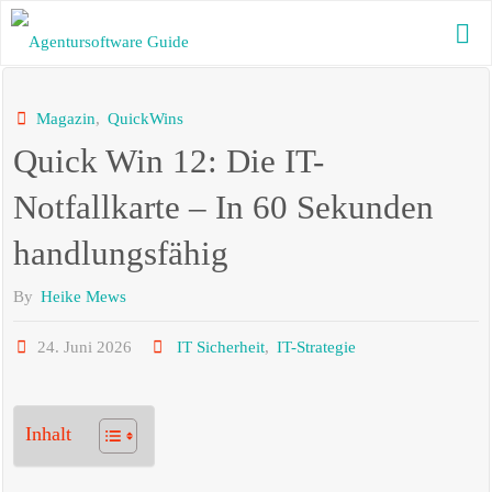
Skip
to
AGENTURSOFTWARE
content
GUIDE
Die beste
Magazin
,
QuickWins
Agentursoftware
Quick Win 12: Die IT-
2025 mit
aktuellen News
und vielen
Notfallkarte – In 60 Sekunden
Informationen
handlungsfähig
By
Heike Mews
24. Juni 2026
IT Sicherheit
,
IT-Strategie
Inhalt