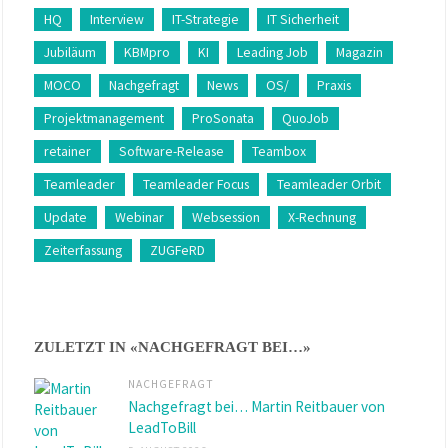
HQ
Interview
IT-Strategie
IT Sicherheit
Jubiläum
KBMpro
KI
Leading Job
Magazin
MOCO
Nachgefragt
News
OS/
Praxis
Projektmanagement
ProSonata
QuoJob
retainer
Software-Release
Teambox
Teamleader
Teamleader Focus
Teamleader Orbit
Update
Webinar
Websession
X-Rechnung
Zeiterfassung
ZUGFeRD
ZULETZT IN «NACHGEFRAGT BEI…»
NACHGEFRAGT
Nachgefragt bei… Martin Reitbauer von
LeadToBill