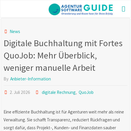
Skip
to
AGE
content
GUI
Die be
News
Agentu
Digitale Buchhaltung mit Fortes
2025 m
aktuel
und vi
QuoJob: Mehr Überblick,
Inform
weniger manuelle Arbeit
By
Anbieter-Information
2. Juli 2026
digitale Rechnung
,
QuoJob
Eine effiziente Buchhaltung ist für Agenturen weit mehr als reine
Verwaltung. Sie schafft Transparenz, reduziert Rückfragen und
sorgt dafür, dass Projekt-, Kunden- und Finanzdaten sauber