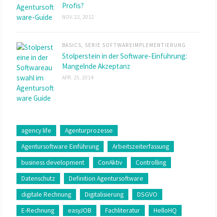
Profis?
NOV. 22, 2012
BASICS
,
SERIE SOFTWAREIMPLEMENTIERUNG
Stolperstein in der Software-Einführung:
Mangelnde Akzeptanz
APR. 25, 2014
agency life
Agenturprozesse
Agentursoftware Einführung
Arbeitszeiterfassung
business development
ConAktiv
Controlling
Datenschutz
Definition Agentursoftware
digitale Rechnung
Digitalisierung
DSGVO
E-Rechnung
easyJOB
Fachliteratur
HelloHQ