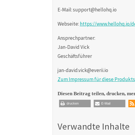
E-Mail: support@hellohq.io
Webseite:
https://www.hellohq.io/d
Ansprechpartner:
Jan-David Vick
Geschäftsführer
jan-david.vick@everii.io
Zum Impressum für diese Produkts
Diesen Beitrag teilen, drucken, me
drucken
E-Mail
Verwandte Inhalte