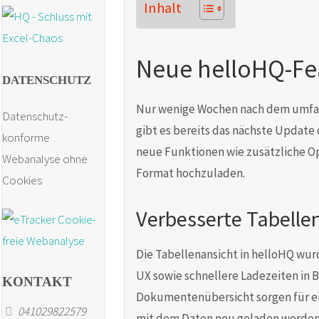
Inhalt
Neue helloHQ-Fe
DATENSCHUTZ
Nur wenige Wochen nach dem umfan
Datenschutz-
gibt es bereits das nächste Update
konforme
neue Funktionen wie zusätzliche O
Webanalyse ohne
Format hochzuladen.
Cookies
Verbesserte Tabelle
Die Tabellenansicht in helloHQ wur
UX sowie schnellere Ladezeiten in 
KONTAKT
Dokumentenübersicht sorgen für ein
041029822579
mit dem Daten neu geladen werden 