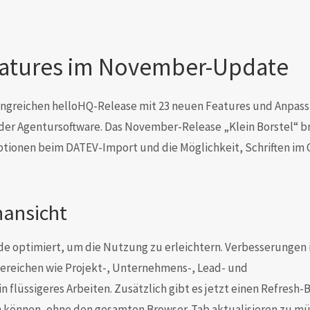
atures im November-Update
greichen helloHQ-Release mit 23 neuen Features und Anpas
 der Agentursoftware. Das November-Release „Klein Borstel“ b
ptionen beim DATEV-Import und die Möglichkeit, Schriften im
nansicht
de optimiert, um die Nutzung zu erleichtern. Verbesserungen 
Bereichen wie Projekt-, Unternehmens-, Lead- und
 flüssigeres Arbeiten. Zusätzlich gibt es jetzt einen Refresh-
können, ohne den gesamten Browser-Tab aktualisieren zu mü