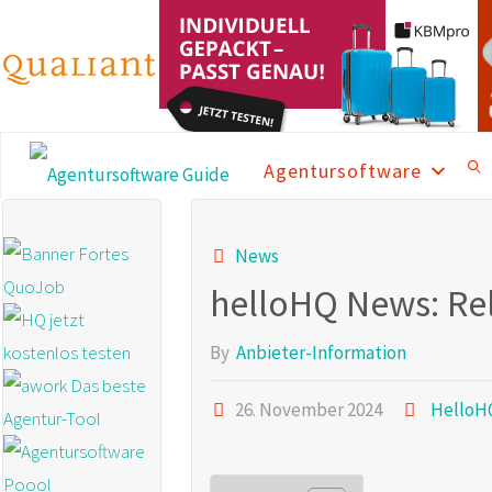
Skip
to
content
Agentursoftware
AGENTURSOFTWARE
GUIDE
SEA
News
Die beste
Agentursoftware
helloHQ News: Rel
2025 mit
aktuellen News
und vielen
By
Anbieter-Information
Informationen
26. November 2024
HelloH