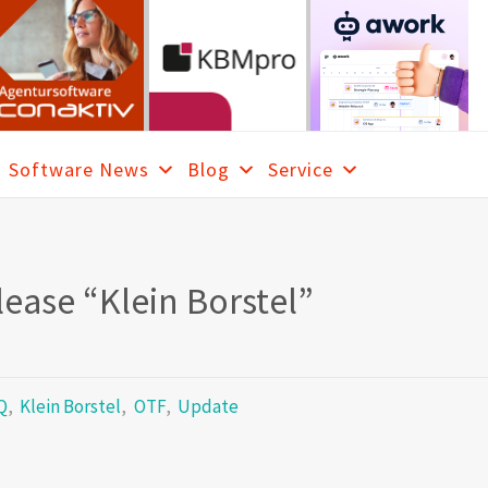
Software News
Blog
Service
RCH
ease “Klein Borstel”
Q
,
Klein Borstel
,
OTF
,
Update