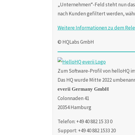
„Unternehmen“-Feld steht nun das F
nach Kunden gefiltert werden, währ
Weitere Informationen zu dem Rel
© HQLabs GmbH
Zum Software-Profil von helloHQ i
Das HQ wurde Mitte 2022 umbenann
everii Germany GmbH
Colonnaden 41
20354 Hamburg
Telefon: +49 40 882 15 33 0
Support: +49 40 882 1533 20