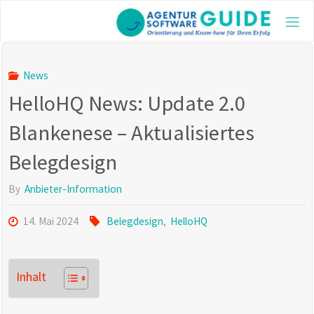
Skip
to
AGE
content
GUI
Die be
News
Agentu
HelloHQ News: Update 2.0
2025 m
aktuel
und vi
Blankenese – Aktualisiertes
Inform
Belegdesign
By
Anbieter-Information
14. Mai 2024
Belegdesign
,
HelloHQ
Inhalt