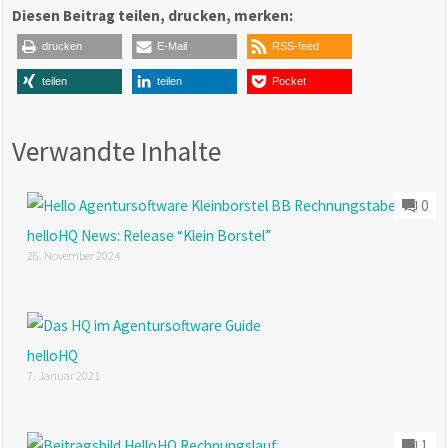
Diesen Beitrag teilen, drucken, merken:
drucken
E-Mail
RSS-feed
teilen
teilen
Pocket
Verwandte Inhalte
0
helloHQ News: Release “Klein Borstel”
26. November 2024
helloHQ
7. Januar 2021
1