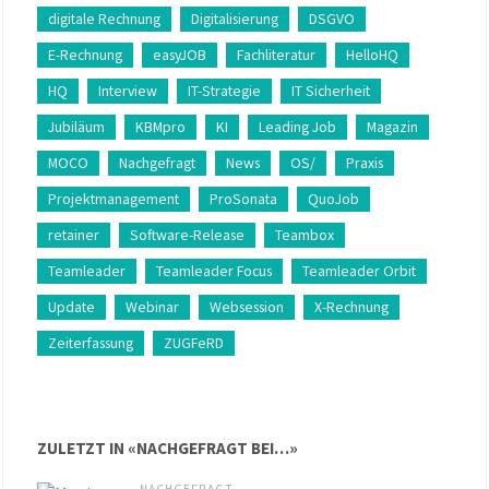
digitale Rechnung
Digitalisierung
DSGVO
E-Rechnung
easyJOB
Fachliteratur
HelloHQ
HQ
Interview
IT-Strategie
IT Sicherheit
Jubiläum
KBMpro
KI
Leading Job
Magazin
MOCO
Nachgefragt
News
OS/
Praxis
Projektmanagement
ProSonata
QuoJob
retainer
Software-Release
Teambox
Teamleader
Teamleader Focus
Teamleader Orbit
Update
Webinar
Websession
X-Rechnung
Zeiterfassung
ZUGFeRD
ZULETZT IN «NACHGEFRAGT BEI…»