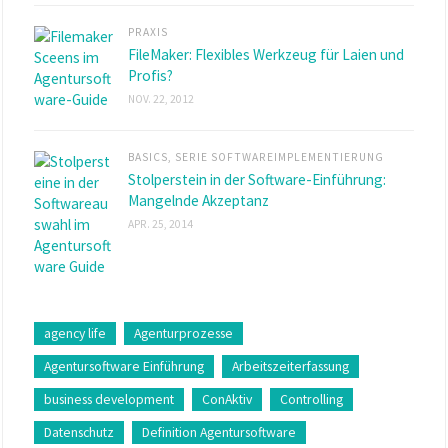
PRAXIS
FileMaker: Flexibles Werkzeug für Laien und
Profis?
NOV. 22, 2012
BASICS
,
SERIE SOFTWAREIMPLEMENTIERUNG
Stolperstein in der Software-Einführung:
Mangelnde Akzeptanz
APR. 25, 2014
agency life
Agenturprozesse
Agentursoftware Einführung
Arbeitszeiterfassung
business development
ConAktiv
Controlling
Datenschutz
Definition Agentursoftware