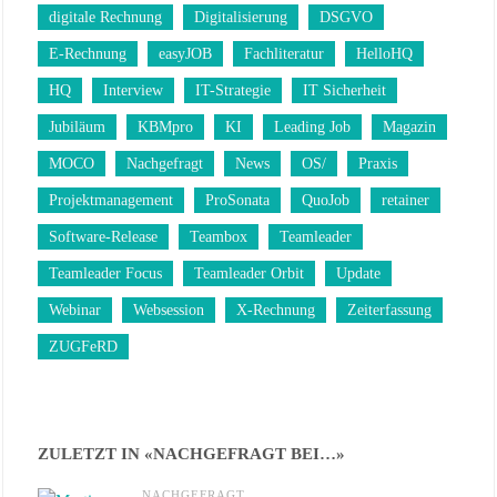
digitale Rechnung
Digitalisierung
DSGVO
E-Rechnung
easyJOB
Fachliteratur
HelloHQ
HQ
Interview
IT-Strategie
IT Sicherheit
Jubiläum
KBMpro
KI
Leading Job
Magazin
MOCO
Nachgefragt
News
OS/
Praxis
Projektmanagement
ProSonata
QuoJob
retainer
Software-Release
Teambox
Teamleader
Teamleader Focus
Teamleader Orbit
Update
Webinar
Websession
X-Rechnung
Zeiterfassung
ZUGFeRD
ZULETZT IN «NACHGEFRAGT BEI…»
NACHGEFRAGT