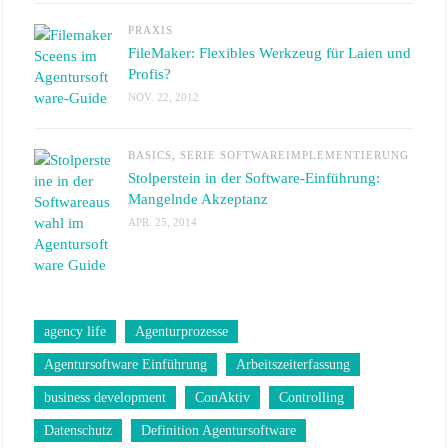
PRAXIS
FileMaker: Flexibles Werkzeug für Laien und
Profis?
NOV. 22, 2012
BASICS
,
SERIE SOFTWAREIMPLEMENTIERUNG
Stolperstein in der Software-Einführung:
Mangelnde Akzeptanz
APR. 25, 2014
agency life
Agenturprozesse
Agentursoftware Einführung
Arbeitszeiterfassung
business development
ConAktiv
Controlling
Datenschutz
Definition Agentursoftware