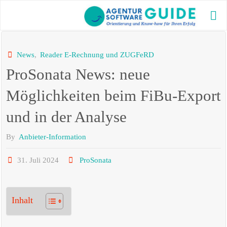
Skip
to
AG
content
GU
Die bes
News
,
Reader E-Rechnung und ZUGFeRD
Agentu
ProSonata News: neue
2025 m
aktuel
und vi
Möglichkeiten beim FiBu-Export
Inform
und in der Analyse
By
Anbieter-Information
31. Juli 2024
ProSonata
Inhalt