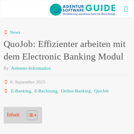
Skip
to
AG
content
GU
Die bes
News
Agentu
QuoJob: Effizienter arbeiten mit
2025 m
aktuel
und vi
dem Electronic Banking Modul
Inform
By
Anbieter-Information
8. September 2025
E-Banking
,
E-Rechnung
,
Online-Banking
,
QuoJob
Inhalt