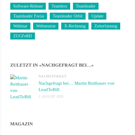
Software-Release
Teambox
Teamleader
Teamleader Focus
Teamleader Orbit
Update
Webinar
Websession
X-Rechnung
Zeiterfassung
ZUGFeRD
ZULETZT IN «NACHGEFRAGT BEI…»
NACHGEFRAGT
Nachgefragt bei… Martin Reitbauer von
LeadToBill
5. AUGUST 2026
MAGAZIN