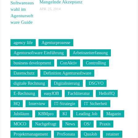
Mangelnde Akzeptanz
APR. 25, 2014
agency life
Agenturprozesse
Agentursoftware Einführung
Arbeitszeiterfassung
business development
ConAktiv
Controlling
Datenschutz
Definition Agentursoftware
digitale Rechnung
Digitalisierung
DSGVO
E-Rechnung
easyJOB
Fachliteratur
HelloHQ
HQ
Interview
IT-Strategie
IT Sicherheit
Jubiläum
KBMpro
KI
Leading Job
Magazin
MOCO
Nachgefragt
News
OS/
Praxis
Projektmanagement
ProSonata
QuoJob
retainer