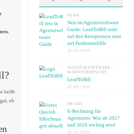
e
NEWS
Neu im Agentursoftware
Guide: LeadToBill setzt
men.
auf den Kernprozess statt
auf Funktionsfülle
28. JULI 2026
AGENTURSOFTWARE
/
ll?
MARKTÜBERSICHT
LeadToBill
28. JULI 2026
s heißt
gal, ob
PRAXIS
E-Rechnung für
Agenturen: Was ab 2027
und 2028 wichtig wird
en
28. JULI 2026