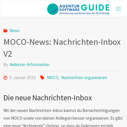
Skip
to
AGE
content
GUI
Die be
News
Agentu
MOCO-News: Nachrichten-Inbox
2025 m
aktuel
und vi
V2
Inform
By
Anbieter-Information
5. Januar 2022
MOCO
,
Nachrichten organisieren
Die neue Nachrichten-Inbox
Mit der neuen Nachrichten-Inbox kannst du Benachrichtigungen
von MOCO sowie von deinen Kollegen besser organisieren. Es gibt
eine neue “Archivieren”-Option, so dass du Gelesenes gezielt