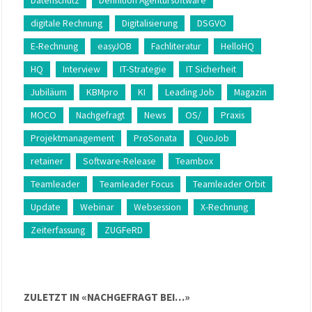
Datenschutz
Definition Agentursoftware
digitale Rechnung
Digitalisierung
DSGVO
E-Rechnung
easyJOB
Fachliteratur
HelloHQ
HQ
Interview
IT-Strategie
IT Sicherheit
Jubiläum
KBMpro
KI
Leading Job
Magazin
MOCO
Nachgefragt
News
OS/
Praxis
Projektmanagement
ProSonata
QuoJob
retainer
Software-Release
Teambox
Teamleader
Teamleader Focus
Teamleader Orbit
Update
Webinar
Websession
X-Rechnung
Zeiterfassung
ZUGFeRD
ZULETZT IN «NACHGEFRAGT BEI…»