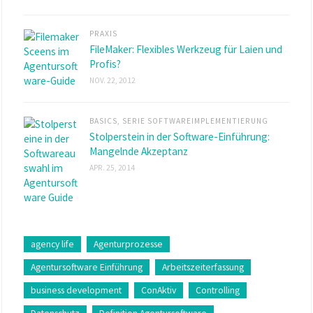
PRAXIS
FileMaker: Flexibles Werkzeug für Laien und
Profis?
NOV. 22, 2012
BASICS
,
SERIE SOFTWAREIMPLEMENTIERUNG
Stolperstein in der Software-Einführung:
Mangelnde Akzeptanz
APR. 25, 2014
agency life
Agenturprozesse
Agentursoftware Einführung
Arbeitszeiterfassung
business development
ConAktiv
Controlling