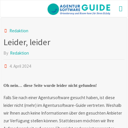
Skip
to
AG
content
GU
Die be
Redaktion
Agentu
Leider, leider
2025 m
aktuel
und vi
By
Redaktion
Inform
4. April 2024
Oh nein… diese Seite wurde leider nicht gefunden!
Falls Sie nach einer Agentursoftware gesucht haben, ist diese
leider nicht (mehr) im Agentursoftware-Guide vertreten. Weshalb
wir Ihnen auch keine Informationen über den gesuchten Anbieter
zur Verfügung stellen können. Stattdessen möchten wir Ihre