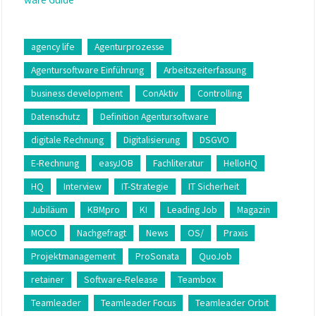
agency life
Agenturprozesse
Agentursoftware Einführung
Arbeitszeiterfassung
business development
ConAktiv
Controlling
Datenschutz
Definition Agentursoftware
digitale Rechnung
Digitalisierung
DSGVO
E-Rechnung
easyJOB
Fachliteratur
HelloHQ
HQ
Interview
IT-Strategie
IT Sicherheit
Jubiläum
KBMpro
KI
Leading Job
Magazin
MOCO
Nachgefragt
News
OS/
Praxis
Projektmanagement
ProSonata
QuoJob
retainer
Software-Release
Teambox
Teamleader
Teamleader Focus
Teamleader Orbit