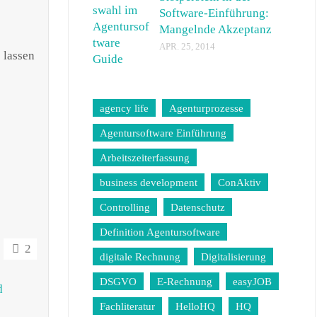
Software-Einführung:
Mangelnde Akzeptanz
APR. 25, 2014
 lassen
agency life
Agenturprozesse
Agentursoftware Einführung
Arbeitszeiterfassung
business development
ConAktiv
Controlling
Datenschutz
Definition Agentursoftware
2
digitale Rechnung
Digitalisierung
DSGVO
E-Rechnung
easyJOB
d
Fachliteratur
HelloHQ
HQ