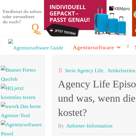
Skip
to
content
Agentursoftware
AGENTURSOFTW
GUIDE
SEA
Serie Agency Life
,
Artikelserien
Die beste
Agentursoftware
Agency Life Episo
2025 mit
aktuellen News
und vielen
und was, wenn die
Informationen
kostet?
By
Anbieter-Information