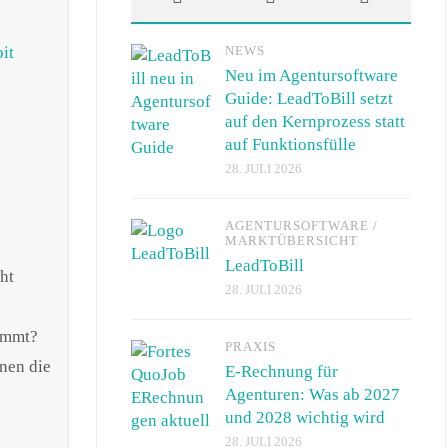
it
NEWS
Neu im Agentursoftware
Guide: LeadToBill setzt
auf den Kernprozess statt
auf Funktionsfülle
28. JULI 2026
AGENTURSOFTWARE
/
MARKTÜBERSICHT
LeadToBill
ht
28. JULI 2026
timmt?
PRAXIS
nen die
E-Rechnung für
Agenturen: Was ab 2027
und 2028 wichtig wird
28. JULI 2026