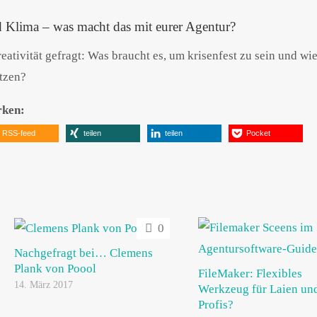
 Klima – was macht das mit eurer Agentur?
reativität gefragt: Was braucht es, um krisenfest zu sein und wie
tzen?
rken:
RSS-feed
teilen
teilen
Pocket
0
Nachgefragt bei… Clemens
Plank von Poool
FileMaker: Flexibles
14. März 2017
Werkzeug für Laien un
Profis?