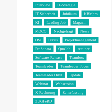
Interview
IT-Strategie
IT Sicherheit
Jubiläum
KBMpro
KI
Leading Job
Magazin
MOCO
Nachgefragt
News
OS/
Praxis
Projektmanagement
ProSonata
QuoJob
retainer
Software-Release
Teambox
Teamleader
Teamleader Focus
Teamleader Orbit
Update
Webinar
Websession
X-Rechnung
Zeiterfassung
ZUGFeRD