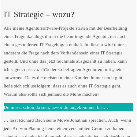
IT Strategie – wozu?
Alle meine Agentursoftware-Projekte starten mit der Bearbeitung
eines Fragenkatalogs durch die beauftragende Agentur, der auch
einen gesonderten IT Fragebogen enthält. In diesem wird unter
anderem die Frage nach dem Vorhandensein einer IT Strategie
gestellt. Und ohne das jetzt nochmals ausgezählt zu haben, kann
ich sagen, dass ca. 75% der so befragten Agenturen, mit „nein“
antworten. Da es die meisten meiner Kunden immer noch gibt,
ließe sich schlussfolgern, dass es auch ohne IT Strategie geht.
Warum also sollte sich jemand die Mühe machen?
Du musst schon da sein, bevor du angekommen bist…
… lässt Richard Bach seine Möwe Jonathan sprechen. Auch, wenn
jede Art von Planung heute einen verstaubten Geruch zu haben
scheint, so denke ich dennoch, dass es wichtig ist, sich darüber im