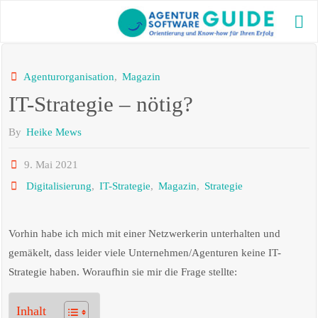
Skip
to
AG
content
GU
Die bes
Agenturorganisation
,
Magazin
Agentu
IT-Strategie – nötig?
2025 m
aktuel
und vi
By
Heike Mews
Inform
9. Mai 2021
Digitalisierung
,
IT-Strategie
,
Magazin
,
Strategie
Vorhin habe ich mich mit einer Netzwerkerin unterhalten und
gemäkelt, dass leider viele Unternehmen/Agenturen keine IT-
Strategie haben. Woraufhin sie mir die Frage stellte:
Inhalt