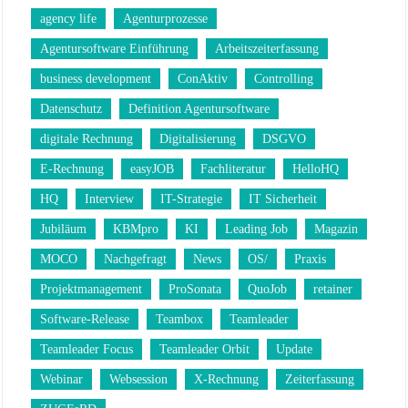
agency life
Agenturprozesse
Agentursoftware Einführung
Arbeitszeiterfassung
business development
ConAktiv
Controlling
Datenschutz
Definition Agentursoftware
digitale Rechnung
Digitalisierung
DSGVO
E-Rechnung
easyJOB
Fachliteratur
HelloHQ
HQ
Interview
IT-Strategie
IT Sicherheit
Jubiläum
KBMpro
KI
Leading Job
Magazin
MOCO
Nachgefragt
News
OS/
Praxis
Projektmanagement
ProSonata
QuoJob
retainer
Software-Release
Teambox
Teamleader
Teamleader Focus
Teamleader Orbit
Update
Webinar
Websession
X-Rechnung
Zeiterfassung