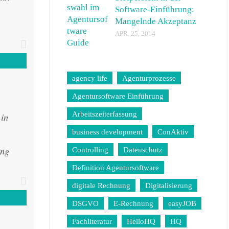
Software-Einführung:
Mangelnde Akzeptanz
APR. 25, 2014
agency life
Agenturprozesse
Agentursoftware Einführung
Arbeitszeiterfassung
 in
business development
ConAktiv
ung
Controlling
Datenschutz
Definition Agentursoftware
digitale Rechnung
Digitalisierung
DSGVO
E-Rechnung
easyJOB
Fachliteratur
HelloHQ
HQ