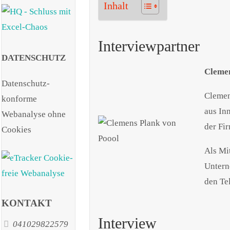
Inhalt
Interviewpartner
DATENSCHUTZ
Clemen
Datenschutz-
Clemen
konforme
aus In
Webanalyse ohne
der Fi
Cookies
Als Mi
Untern
den Tel
KONTAKT
Interview
041029822579