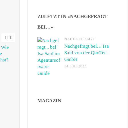
ZULETZT IN «NACHGEFRAGT
BEI…»
0
NACHGEFRAGT
Nachgefragt bei… Isa
: Wie
Said von der QuoTec
re
GmbH
hst?
14. JULI 2023
MAGAZIN