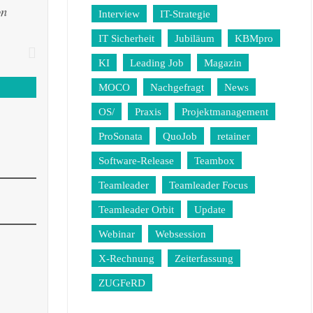
on
Interview
IT-Strategie
IT Sicherheit
Jubiläum
KBMpro
KI
Leading Job
Magazin
MOCO
Nachgefragt
News
OS/
Praxis
Projektmanagement
ProSonata
QuoJob
retainer
Software-Release
Teambox
Teamleader
Teamleader Focus
Teamleader Orbit
Update
Webinar
Websession
X-Rechnung
Zeiterfassung
ZUGFeRD