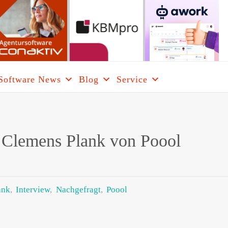
Software News
Blog
Service
ARE
RCH
 Clemens Plank von Poool
ank
,
Interview
,
Nachgefragt
,
Poool