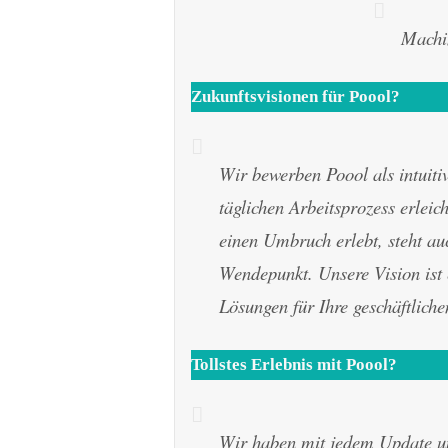
Machin
Zukunftsvisionen für Poool?
Wir bewerben Poool als intuitiv
täglichen Arbeitsprozess erleic
einen Umbruch erlebt, steht au
Wendepunkt. Unsere Vision ist e
Lösungen für Ihre geschäftliche
Tollstes Erlebnis mit
Poool
?
Wir haben mit jedem Update un