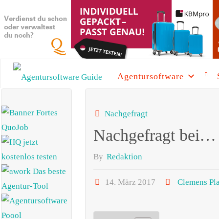
Skip
to
content
Agentursoftware
AGENTURSOFTW
GUIDE
SEA
Nachgefragt
Die beste
Agentursoftware
Nachgefragt bei…
2025 mit
aktuellen News
und vielen
By
Redaktion
Informationen
14. März 2017
Clemens Pl