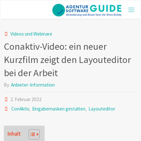
Skip
to
AGE
content
GUI
Die be
Videos und Webinare
Agentu
Conaktiv-Video: ein neuer
2025 m
aktuel
und vi
Kurzfilm zeigt den Layouteditor
Inform
bei der Arbeit
By
Anbieter-Information
2. Februar 2022
ConAktiv
,
Eingabemasken gestalten
,
Layouteditor
Inhalt