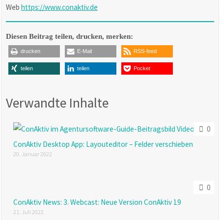
Web
https://www.conaktiv.de
Diesen Beitrag teilen, drucken, merken:
drucken
E-Mail
RSS-feed
teilen
teilen
Pocket
Verwandte Inhalte
0
ConAktiv Desktop App: Layouteditor – Felder verschieben
20. Januar 2022
0
ConAktiv News: 3. Webcast: Neue Version ConAktiv 19
21. Juli 2022