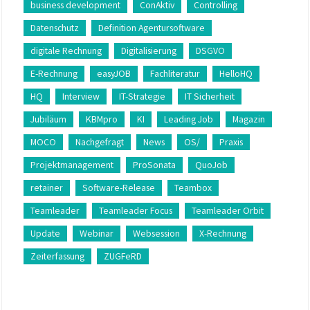
business development
ConAktiv
Controlling
Datenschutz
Definition Agentursoftware
digitale Rechnung
Digitalisierung
DSGVO
E-Rechnung
easyJOB
Fachliteratur
HelloHQ
HQ
Interview
IT-Strategie
IT Sicherheit
Jubiläum
KBMpro
KI
Leading Job
Magazin
MOCO
Nachgefragt
News
OS/
Praxis
Projektmanagement
ProSonata
QuoJob
retainer
Software-Release
Teambox
Teamleader
Teamleader Focus
Teamleader Orbit
Update
Webinar
Websession
X-Rechnung
Zeiterfassung
ZUGFeRD