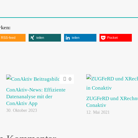
rken:
RSS-feed
teilen
teilen
Pocket
0
ConAktiv-News: Effiziente
Datenanalyse mit der
ZUGFeRD und XRechnu
ConAktiv App
Conaktiv
30. Oktober 2023
12. Mai 2021