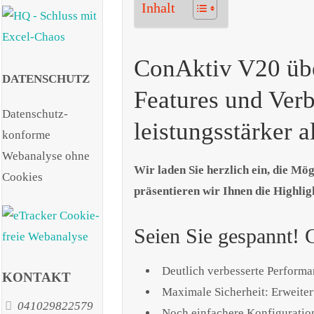
Inhalt
ConAktiv V20 übe
DATENSCHUTZ
Features und Verb
Datenschutz-
leistungsstärker 
konforme
Webanalyse ohne
Wir laden Sie herzlich ein, die Mö
Cookies
präsentieren wir Ihnen die Highli
Seien Sie gespannt!
Deutlich verbesserte Performan
KONTAKT
Maximale Sicherheit: Erweite
041029822579
Noch einfachere Konfiguration: