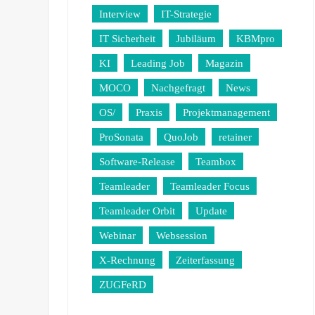
Interview
IT-Strategie
IT Sicherheit
Jubiläum
KBMpro
KI
Leading Job
Magazin
MOCO
Nachgefragt
News
OS/
Praxis
Projektmanagement
ProSonata
QuoJob
retainer
Software-Release
Teambox
Teamleader
Teamleader Focus
Teamleader Orbit
Update
Webinar
Websession
X-Rechnung
Zeiterfassung
ZUGFeRD