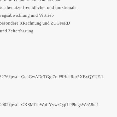
ch benutzerfreundlicher und funktionaler
tragsabwicklung und Vertrieb
Insbesondere XRechnung und ZUGFeRD
 und Zeiterfassung
14303276?pwd=GoaGwADeTGgi7mF8HdsRqr5XBxQYUE.1
68889002?pwd=GKSMl1bWofiYywzQqfLPPlugsWeA8u.1