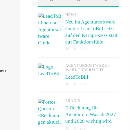
NEWS
Neu im Agentursoftware
Guide: LeadToBill setzt
auf den Kernprozess statt
auf Funktionsfülle
28. JULI 2026
.
AGENTURSOFTWARE
/
nen
MARKTÜBERSICHT
LeadToBill
28. JULI 2026
PRAXIS
E-Rechnung für
Agenturen: Was ab 2027
und 2028 wichtig wird
28. JULI 2026