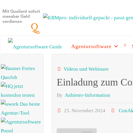
Skip
to
content
Agentursoftware
AGENTURSOFTW
GUIDE
SEA
Videos und Webinare
Die beste
Agentursoftware
Einladung zum Co
2025 mit
aktuellen News
und vielen
By
Anbieter-Information
Informationen
25. November 2024
ConAk