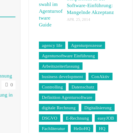
Software-Einführung:
Mangelnde Akzeptanz
APR. 25, 2014
agency life
Agenturprozesse
Agentursoftware Einführung
Arbeitszeiterfassung
business development
ConAktiv
0
Controlling
Datenschutz
ng in
Definition Agentursoftware
digitale Rechnung
Digitalisierung
DSGVO
E-Rechnung
easyJOB
Fachliteratur
HelloHQ
HQ