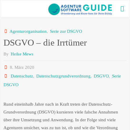
Skip
to
AG
content
GU
Die bes
Agenturorganisation
,
Serie zur DSGVO
Agentu
DSGVO – die Irrtümer
2025 m
aktuel
und vi
By
Heike Mews
Inform
8. März 2020
Datenschutz
,
Datenschutzgrundverordnung
,
DSGVO
,
Serie
DSGVO
Rund eineinhalb Jahre nach in Kraft treten der Datenschutz-
Grundverordnung (DSGVO) kursieren viele falsche Annahmen
über ihre Umsetzung und Anwendung. In der Folge sind viele
Agenturen unsicher, was zu tun ist, ob und wie die Verordnung