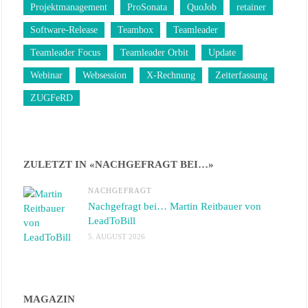
Projektmanagement
ProSonata
QuoJob
retainer
Software-Release
Teambox
Teamleader
Teamleader Focus
Teamleader Orbit
Update
Webinar
Websession
X-Rechnung
Zeiterfassung
ZUGFeRD
ZULETZT IN «NACHGEFRAGT BEI…»
NACHGEFRAGT
Nachgefragt bei… Martin Reitbauer von
LeadToBill
5. AUGUST 2026
MAGAZIN