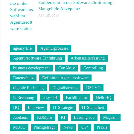
Stolperstein in der Software-Einführung:
Mangelnde Akzeptanz
APR. 25, 2014
agency life
Agenturprozesse
Agentursoftware Einführung
Arbeitszeiterfassung
business development
ConAktiv
Controlling
Datenschutz
Definition Agentursoftware
digitale Rechnung
Digitalisierung
DSGVO
E-Rechnung
easyJOB
Fachliteratur
HelloHQ
HQ
Interview
IT-Strategie
IT Sicherheit
Jubiläum
KBMpro
KI
Leading Job
Magazin
MOCO
Nachgefragt
News
OS/
Praxis