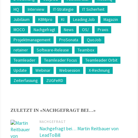
HQ
Interview
IT-Strategie
IT Sicherheit
Jubiläum
KBMpro
KI
Leading Job
Magazin
MOCO
Nachgefragt
News
OS/
Praxis
Projektmanagement
ProSonata
QuoJob
retainer
Software-Release
Teambox
Teamleader
Teamleader Focus
Teamleader Orbit
Update
Webinar
Websession
X-Rechnung
Zeiterfassung
ZUGFeRD
ZULETZT IN «NACHGEFRAGT BEI…»
NACHGEFRAGT
Nachgefragt bei… Martin Reitbauer von
LeadToBill