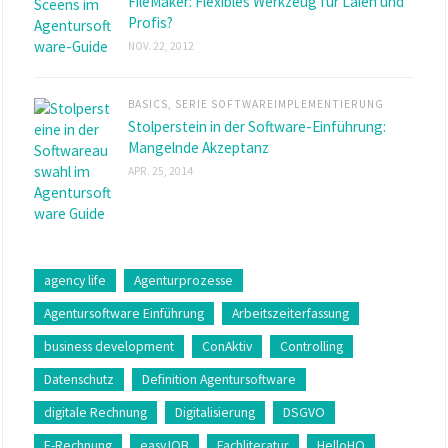
FileMaker: Flexibles Werkzeug für Laien und
Profis?
NOV. 22, 2012
BASICS
,
SERIE SOFTWAREIMPLEMENTIERUNG
Stolperstein in der Software-Einführung:
Mangelnde Akzeptanz
APR. 25, 2014
agency life
Agenturprozesse
Agentursoftware Einführung
Arbeitszeiterfassung
business development
ConAktiv
Controlling
Datenschutz
Definition Agentursoftware
digitale Rechnung
Digitalisierung
DSGVO
E-Rechnung
easyJOB
Fachliteratur
HelloHQ