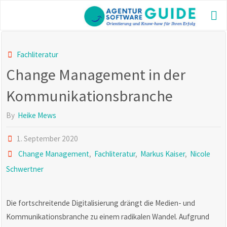
Skip
to
AGE
content
GUI
Die be
Fachliteratur
Agentu
Change Management in der
2025 m
aktuel
und vi
Kommunikationsbranche
Inform
By
Heike Mews
1. September 2020
Change Management
,
Fachliteratur
,
Markus Kaiser
,
Nicole
Schwertner
Die fortschreitende Digitalisierung drängt die Medien- und
Kommunikationsbranche zu einem radikalen Wandel. Aufgrund