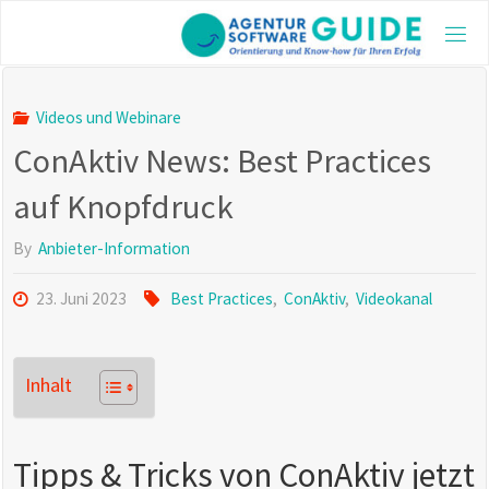
Skip
to
AGE
content
GUI
Die be
Videos und Webinare
Agentu
ConAktiv News: Best Practices
2025 m
aktuel
und vi
auf Knopfdruck
Inform
By
Anbieter-Information
23. Juni 2023
Best Practices
,
ConAktiv
,
Videokanal
Inhalt
Tipps & Tricks von ConAktiv jetzt